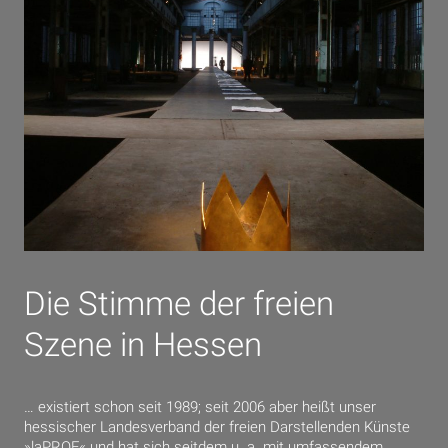
Die Stimme der freien
Szene in Hessen
… existiert schon seit 1989; seit 2006 aber heißt unser
hessischer Landesverband der freien Darstellenden Künste
»laPROF« und hat sich seitdem u. a. mit umfassendem