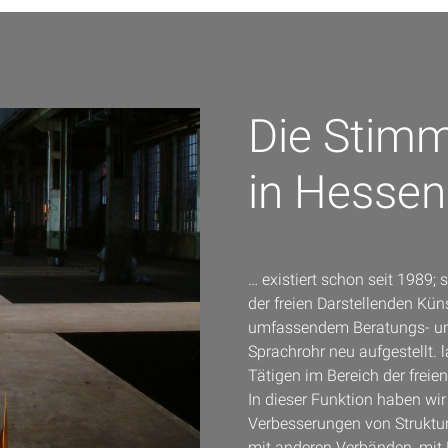
Die Stimm
in Hessen
… existiert schon seit 1989;
der freien Darstellenden Kün
umfassendem Beratungs- und
Sprachrohr neu aufgestellt. 
Tätigen im Bereich der freie
In dieser Funktion haben wi
Verbesserungen von Struktu
mit anderen Verbänden, mit 