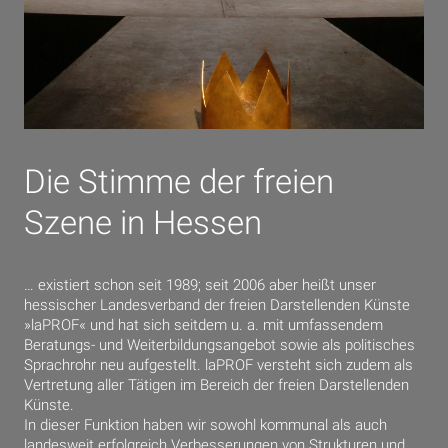
Die Stimme der freien
Szene in Hessen
… existiert schon seit 1989; seit 2006 aber heißt unser
hessischer Landesverband der freien Darstellenden Künste
»laPROF« und hat sich seitdem u. a. mit umfassendem
Beratungs- und Weiterbildungsangebot sowie als politisches
Sprachrohr neu aufgestellt. laPROF versteht sich zudem als
Vertretung aller Tätigen im Bereich der freien Darstellenden
Künste.
In dieser Funktion haben wir sowohl kommunal als auch
landesweit erfolgreich Verbesserungen von Strukturen und