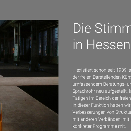
Die Stimm
in Hessen
… existiert schon seit 1989;
der freien Darstellenden Kün
umfassendem Beratungs- und
Sprachrohr neu aufgestellt. 
Tätigen im Bereich der freie
In dieser Funktion haben wi
Verbesserungen von Struktu
mit anderen Verbänden, mit 
konkreter Programme mit.