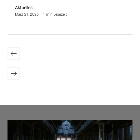
Aktuelles
März 31, 2026
1 min Lesezeit
Seitennummerierung
Neuere
der
Beiträge
Beiträge
Ältere
Beiträge