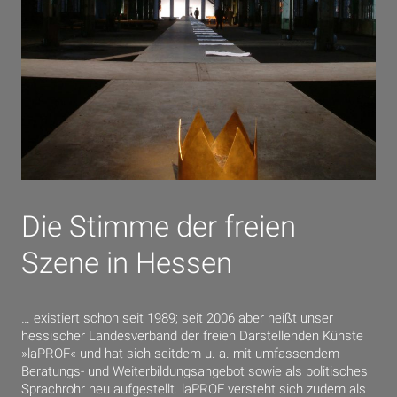
Die Stimme der freien
Szene in Hessen
… existiert schon seit 1989; seit 2006 aber heißt unser
hessischer Landesverband der freien Darstellenden Künste
»laPROF« und hat sich seitdem u. a. mit umfassendem
Beratungs- und Weiterbildungsangebot sowie als politisches
Sprachrohr neu aufgestellt. laPROF versteht sich zudem als