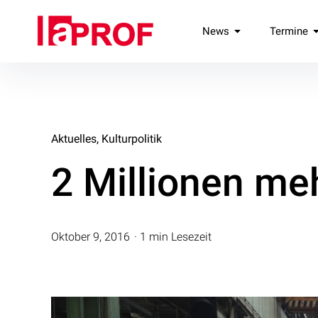
Inhalte
überspringen
laPROF
News
Termine
Landesverband Professionelle Freie Darstellende Künste e.V
Aktuelles
Kulturpolitik
2 Millionen meh
Oktober 9, 2016
1 min Lesezeit