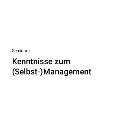
Nächster
Seminare
Kenntnisse zum
Beitrag
(Selbst-)Management