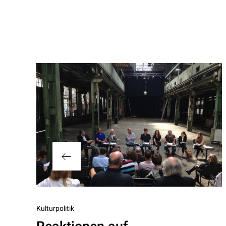
Beitragsnavigation
Vorheriger
Kulturpolitik