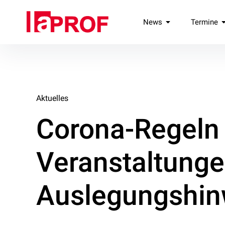
Inhalte
überspringen
laPROF
News
Termine
Landesverband Professionelle Freie Darstellende Künste e.V
Aktuelles
Corona-Regeln 
Veranstaltung
Auslegungshin