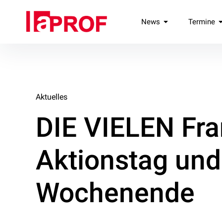
Inhalte
überspringen
laPROF
News
Termine
Landesverband Professionelle Freie Darstellende Künste e.V
Aktuelles
DIE VIELEN Fra
Aktionstag un
Wochenende