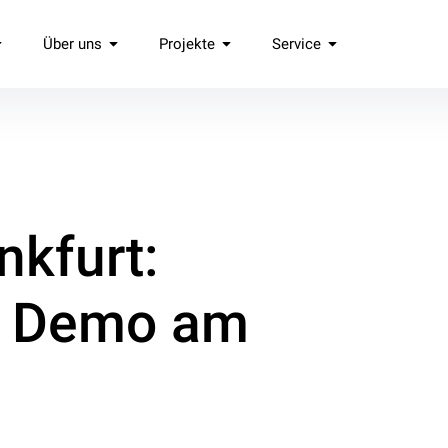
Über uns
Projekte
Service
.
nkfurt:
d Demo am