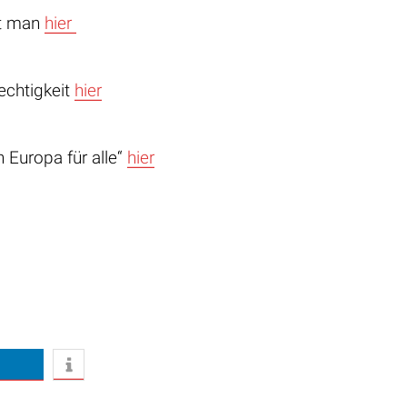
et man
hier
echtigkeit
hier
 Europa für alle“
hier