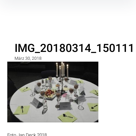
Inhalte
überspringen
IMG_20180314_150111
März 30, 2018
Foto Jan Deck 2018