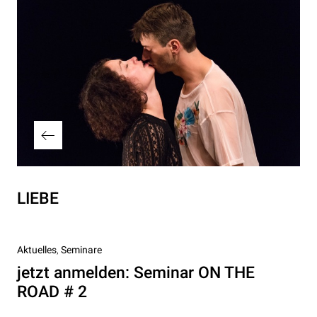
Vorheriger
LIEBE
Beitrag
Nächster
Aktuelles
Seminare
Beitrag
jetzt anmelden: Seminar ON THE
ROAD # 2