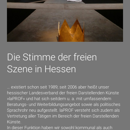
Die Stimme der freien
Szene in Hessen
… existiert schon seit 1989; seit 2006 aber heißt unser
hessischer Landesverband der freien Darstellenden Künste
»laPROF« und hat sich seitdem u. a. mit umfassendem
Beratungs- und Weiterbildungsangebot sowie als politisches
Sprachrohr neu aufgestellt. laPROF versteht sich zudem als
Vertretung aller Tätigen im Bereich der freien Darstellenden
Künste.
In dieser Funktion haben wir sowohl kommunal als auch