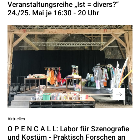
Veranstaltungsreihe „Ist = divers?“
24./25. Mai je 16:30 - 20 Uhr
Nächster
Aktuelles
Beitrag
O P E N C A L L: Labor für Szenografie
und Kostüm - Praktisch Forschen an