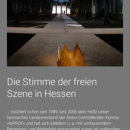
Die Stimme der freien
Szene in Hessen
… existiert schon seit 1989; seit 2006 aber heißt unser
hessischer Landesverband der freien Darstellenden Künste
»laPROF« und hat sich seitdem u. a. mit umfassendem
Beratungs- und Weiterbildungsangebot sowie als politisches