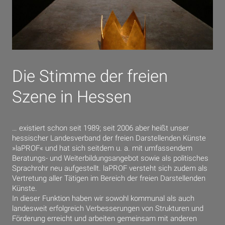
Die Stimme der freien
Szene in Hessen
… existiert schon seit 1989; seit 2006 aber heißt unser
hessischer Landesverband der freien Darstellenden Künste
»laPROF« und hat sich seitdem u. a. mit umfassendem
Beratungs- und Weiterbildungsangebot sowie als politisches
Sprachrohr neu aufgestellt. laPROF versteht sich zudem als
Vertretung aller Tätigen im Bereich der freien Darstellenden
Künste.
In dieser Funktion haben wir sowohl kommunal als auch
landesweit erfolgreich Verbesserungen von Strukturen und
Förderung erreicht und arbeiten gemeinsam mit anderen