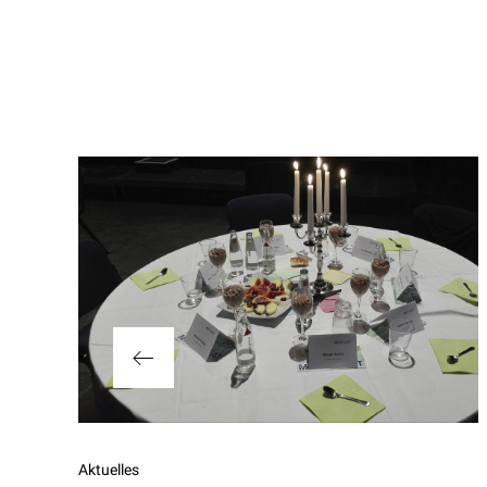
Beitragsnavigation
Vorheriger
Aktuelles