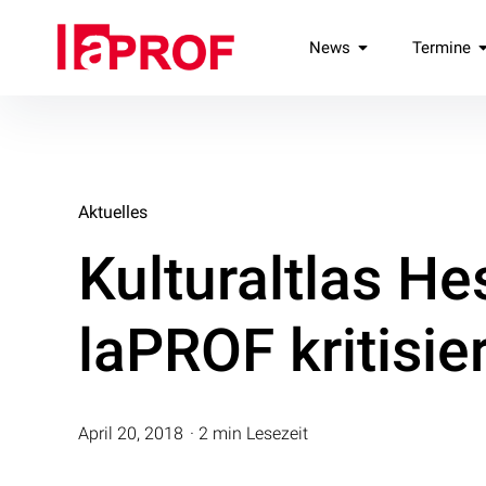
Inhalte
überspringen
laPROF
News
Termine
Landesverband Professionelle Freie Darstellende Künste e.V
Aktuelles
Kulturaltlas He
laPROF kritisie
April 20, 2018
2 min Lesezeit