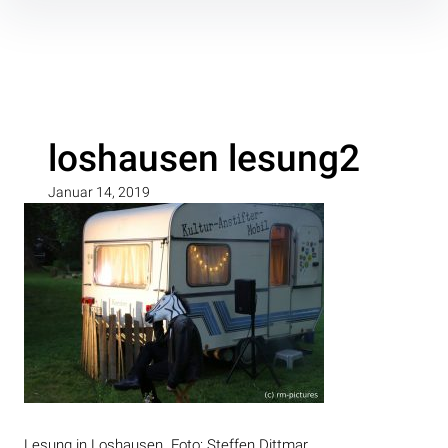
Inhalte
überspringen
loshausen lesung2
Januar 14, 2019
Lesung in Loshausen. Foto: Steffen Dittmar