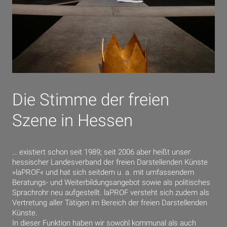
Die Stimme der freien
Szene in Hessen
… existiert schon seit 1989; seit 2006 aber heißt unser
hessischer Landesverband der freien Darstellenden Künste
»laPROF« und hat sich seitdem u. a. mit umfassendem
Beratungs- und Weiterbildungsangebot sowie als politisches
Sprachrohr neu aufgestellt. laPROF versteht sich zudem als
Vertretung aller Tätigen im Bereich der freien Darstellenden
Künste.
In dieser Funktion haben wir sowohl kommunal als auch