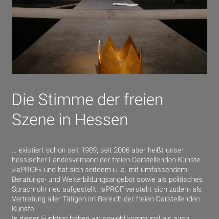
Die Stimme der freien
Szene in Hessen
… existiert schon seit 1989; seit 2006 aber heißt unser
hessischer Landesverband der freien Darstellenden Künste
»laPROF« und hat sich seitdem u. a. mit umfassendem
Beratungs- und Weiterbildungsangebot sowie als politisches
Sprachrohr neu aufgestellt. laPROF versteht sich zudem als
Vertretung aller Tätigen im Bereich der freien Darstellenden
Künste.
In dieser Funktion haben wir sowohl kommunal als auch