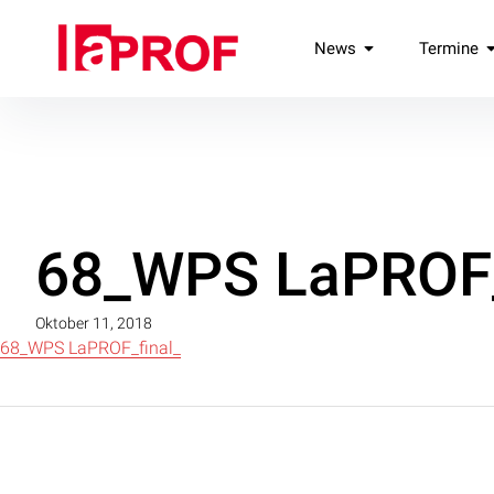
Inhalte
überspringen
laPROF
News
Termine
Landesverband Professionelle Freie Darstellende Künste e.V
68_WPS LaPROF_
Oktober 11, 2018
68_WPS LaPROF_final_