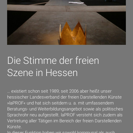
Die Stimme der freien
Szene in Hessen
… existiert schon seit 1989; seit 2006 aber heißt unser
hessischer Landesverband der freien Darstellenden Künste
»laPROF« und hat sich seitdem u. a. mit umfassendem
Beratungs- und Weiterbildungsangebot sowie als politisches
Sprachrohr neu aufgestellt. laPROF versteht sich zudem als
Vertretung aller Tätigen im Bereich der freien Darstellenden
Künste.
In dieser Funktion haben wir sowohl kommunal als auch