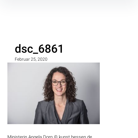
Inhalte
überspringen
dsc_6861
Februar 25, 2020
Ministerin Angela Dorn © kunst.hessen.de