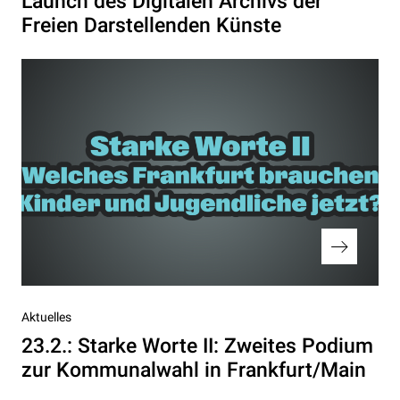
Launch des Digitalen Archivs der
Freien Darstellenden Künste
Nächster
Aktuelles
Beitrag
23.2.: Starke Worte II: Zweites Podium
zur Kommunalwahl in Frankfurt/Main