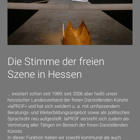
Die Stimme der freien
Szene in Hessen
… existiert schon seit 1989; seit 2006 aber heißt unser
hessischer Landesverband der freien Darstellenden Künste
»laPROF« und hat sich seitdem u. a. mit umfassendem
Beratungs- und Weiterbildungsangebot sowie als politisches
Sprachrohr neu aufgestellt. laPROF versteht sich zudem als
Vertretung aller Tätigen im Bereich der freien Darstellenden
Künste.
In dieser Funktion haben wir sowohl kommunal als auch