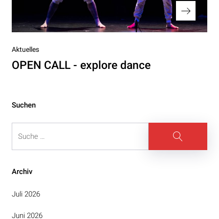
Nächster
Aktuelles
Beitrag
OPEN CALL - explore dance
Suchen
Suche
Suche
Archiv
Juli 2026
Juni 2026