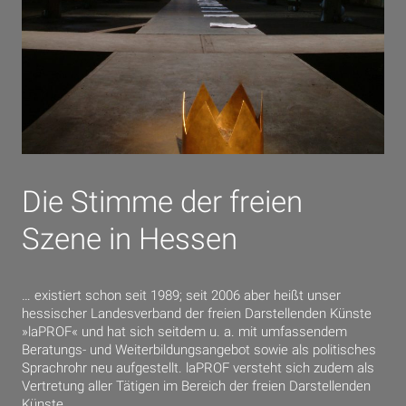
Die Stimme der freien
Szene in Hessen
… existiert schon seit 1989; seit 2006 aber heißt unser
hessischer Landesverband der freien Darstellenden Künste
»laPROF« und hat sich seitdem u. a. mit umfassendem
Beratungs- und Weiterbildungsangebot sowie als politisches
Sprachrohr neu aufgestellt. laPROF versteht sich zudem als
Vertretung aller Tätigen im Bereich der freien Darstellenden
Künste.