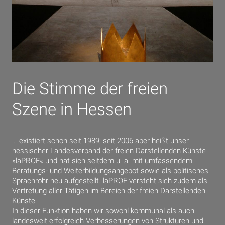
Die Stimme der freien
Szene in Hessen
… existiert schon seit 1989; seit 2006 aber heißt unser
hessischer Landesverband der freien Darstellenden Künste
»laPROF« und hat sich seitdem u. a. mit umfassendem
Beratungs- und Weiterbildungsangebot sowie als politisches
Sprachrohr neu aufgestellt. laPROF versteht sich zudem als
Vertretung aller Tätigen im Bereich der freien Darstellenden
Künste.
In dieser Funktion haben wir sowohl kommunal als auch
landesweit erfolgreich Verbesserungen von Strukturen und