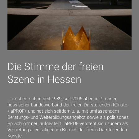
Die Stimme der freien
Szene in Hessen
… existiert schon seit 1989; seit 2006 aber heißt unser
hessischer Landesverband der freien Darstellenden Künste
»laPROF« und hat sich seitdem u. a. mit umfassendem
Beratungs- und Weiterbildungsangebot sowie als politisches
Sprachrohr neu aufgestellt. laPROF versteht sich zudem als
Vertretung aller Tätigen im Bereich der freien Darstellenden
Künste.