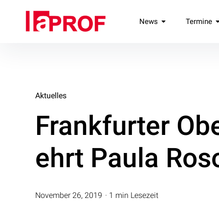
Inhalte
überspringen
laPROF
News
Termine
Landesverband Professionelle Freie Darstellende Künste e.V
Aktuelles
Frankfurter Ob
ehrt Paula Ros
November 26, 2019
1 min Lesezeit