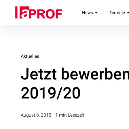
Inhalte
überspringen
laPROF
News
Termine
Landesverband Professionelle Freie Darstellende Künste e.V
Aktuelles
Jetzt bewerben
2019/20
August 8, 2018
1 min Lesezeit