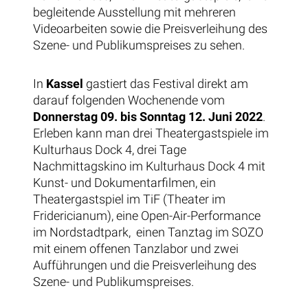
begleitende Ausstellung mit mehreren
Videoarbeiten sowie d
ie Preisverleihung des
Szene- und Publikumspreises zu sehen.
In
Kassel
gastiert das Festival direkt am
darauf folgenden Wochenende vom
Donnerstag 09. bis Sonntag 12. Juni 2022
.
Erleben kann man d
rei Theatergastspiele im
Kulturhaus Dock 4, d
rei Tage
Nachmittagskino im Kulturhaus Dock 4 mit
Kunst- und Dokumentarfilmen, e
in
Theatergastspiel im TiF (Theater im
Fridericianum), e
ine Open-Air-Performance
im Nordstadtpark, e
inen Tanztag im SOZO
mit einem offenen Tanzlabor und zwei
Aufführungen und d
ie Preisverleihung des
Szene- und Publikumspreises.