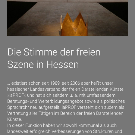
Die Stimme der freien
Szene in Hessen
… existiert schon seit 1989; seit 2006 aber heißt unser
hessischer Landesverband der freien Darstellenden Künste
»laPROF« und hat sich seitdem u. a. mit umfassendem
Beratungs- und Weiterbildungsangebot sowie als politisches
Sprachrohr neu aufgestellt. laPROF versteht sich zudem als
Vertretung aller Tätigen im Bereich der freien Darstellenden
Künste.
In dieser Funktion haben wir sowohl kommunal als auch
landesweit erfolgreich Verbesserungen von Strukturen und