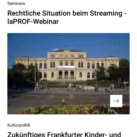
Vorheriger
Seminare
Beitrag
Rechtliche Situation beim Streaming -
laPROF-Webinar
Nächster
Kulturpolitik
Beitrag
Zukünftiges Frankfurter Kinder- und