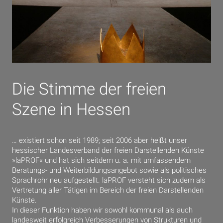
Die Stimme der freien
Szene in Hessen
… existiert schon seit 1989; seit 2006 aber heißt unser
hessischer Landesverband der freien Darstellenden Künste
»laPROF« und hat sich seitdem u. a. mit umfassendem
Beratungs- und Weiterbildungsangebot sowie als politisches
Sprachrohr neu aufgestellt. laPROF versteht sich zudem als
Vertretung aller Tätigen im Bereich der freien Darstellenden
Künste.
In dieser Funktion haben wir sowohl kommunal als auch
landesweit erfolgreich Verbesserungen von Strukturen und