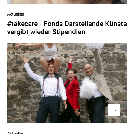
Vorheriger
Aktuelles
Beitrag
#takecare - Fonds Darstellende Künste
vergibt wieder Stipendien
Nächster
Aktuelles