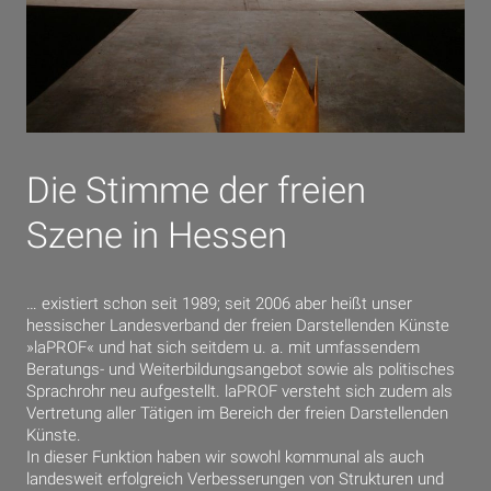
Die Stimme der freien
Szene in Hessen
… existiert schon seit 1989; seit 2006 aber heißt unser
hessischer Landesverband der freien Darstellenden Künste
»laPROF« und hat sich seitdem u. a. mit umfassendem
Beratungs- und Weiterbildungsangebot sowie als politisches
Sprachrohr neu aufgestellt. laPROF versteht sich zudem als
Vertretung aller Tätigen im Bereich der freien Darstellenden
Künste.
In dieser Funktion haben wir sowohl kommunal als auch
landesweit erfolgreich Verbesserungen von Strukturen und