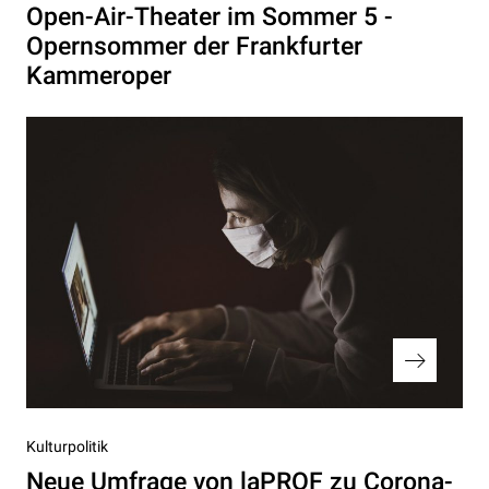
Beitrag
Open-Air-Theater im Sommer 5 -
Opernsommer der Frankfurter
Kammeroper
Nächster
Kulturpolitik
Beitrag
Neue Umfrage von laPROF zu Corona-