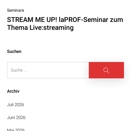
Nächster
Seminare
Beitrag
STREAM ME UP! laPROF-Seminar zum
Thema Live:streaming
Suchen
Suche
Suche
Archiv
Juli 2026
Juni 2026
Mai 2026