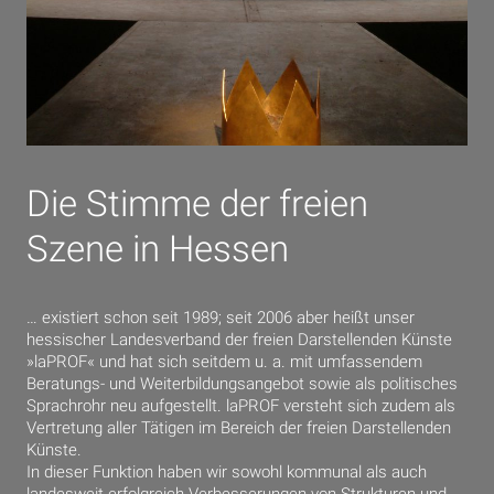
Die Stimme der freien
Szene in Hessen
… existiert schon seit 1989; seit 2006 aber heißt unser
hessischer Landesverband der freien Darstellenden Künste
»laPROF« und hat sich seitdem u. a. mit umfassendem
Beratungs- und Weiterbildungsangebot sowie als politisches
Sprachrohr neu aufgestellt. laPROF versteht sich zudem als
Vertretung aller Tätigen im Bereich der freien Darstellenden
Künste.
In dieser Funktion haben wir sowohl kommunal als auch
landesweit erfolgreich Verbesserungen von Strukturen und